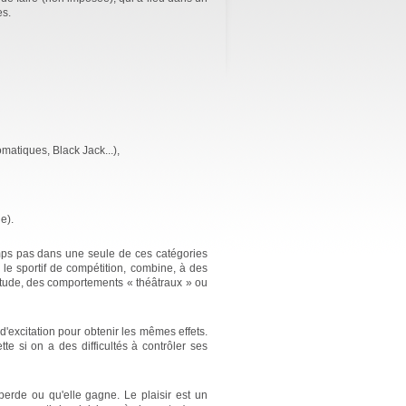
es.
omatiques, Black Jack...),
e).
emps pas dans une seule de ces catégories
e sportif de compétition, combine, à des
titude, des comportements « théâtraux » ou
d'excitation pour obtenir les mêmes effets.
e si on a des difficultés à contrôler ses
perde ou qu'elle gagne. Le plaisir est un