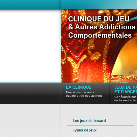
LA CLINIQUE
JEUX DE H
ET D'ARGE
Description de notre
équipe et de nos activités
Généralités sur 
de hasard et la 
Les jeux de hasard
Types de jeux