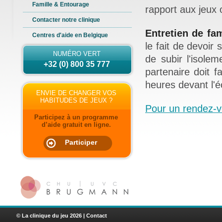
Famille & Entourage
rapport aux jeux 
Contacter notre clinique
Entretien de fa
Centres d'aide en Belgique
le fait de devoir
NUMÉRO VERT
de subir l'isolem
+32 (0) 800 35 777
partenaire doit 
heures devant l'éc
ENVIE DE CHANGER VOS
HABITUDES DE JEUX ?
Pour un rendez-vo
Participez à un programme
d’aide gratuit en ligne.
Participer
© La clinique du jeu 2026
|
Contact