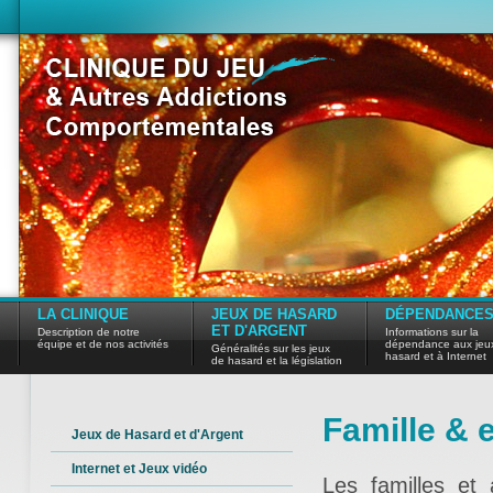
LA CLINIQUE
JEUX DE HASARD
DÉPENDANCE
ET D'ARGENT
Description de notre
Informations sur la
équipe et de nos activités
dépendance aux jeu
Généralités sur les jeux
hasard et à Internet
de hasard et la législation
Famille & 
Jeux de Hasard et d'Argent
Internet et Jeux vidéo
Les familles et